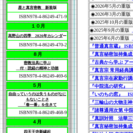
◉2026年5月の重
星と真言密教 新装
版
◉2026年3月の重
ISBN978-4-86249-471-9
◉2025年10月の重版
１０月
◉2025年9月の重版
高野山の四季 2026年カレンダ
ー
◉2025年6月の重版
ISBN978-4-86249-470-2
『普通真言蔵』 ISBN978
８月
『真言秘密加持集成』 IS
『古典から学ぶ アーユルヴ
密教法具に学ぶ
付・読経の精神と功徳
『真言宗 常用経典講義』 
ISBN978-4-86249-469-6
『真言宗在家勤行講義』 I
５月
『中院流の研究』 ISBN9
自由っていうのは失うものがなに
『いのちの窓』 ISBN97
もないことさ
『三輪山の大物主神さま』 
「春一番」を生きて
『諸尊通用次第 中院 全３
ISBN978-4-86249-468-9
『真訓対照 法華三
４月
『真言秘密加持集成
四天王寺新縁起