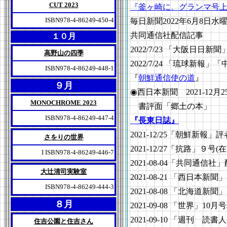
CUT 2023
『釜ヶ崎に、グランマ号
ISBN978-4-86249-450-4
毎日新聞2022年6月8日水
共同通信社配信記事
１０月
2022/7/23 「大阪日日
高野山の四季
2022/7/24 「琉球新報」
ISBN978-4-86249-448-1
『
朝鮮通信使の道
』
９月
◉西日本新聞 2021-12月
MONOCHROME 2023
書評面「郷土の本」
ISBN978-4-86249-447-4
『長東日誌』
2021-12/25「朝鮮新報」
さをりの世界
2021-12/27「抗路」９号
I ISBN978-4-86249-446-7
2021-08-04「共同通
大辻清司実験室
2021-08-21 「西日
ISBN978-4-86249-444-3
2021-08-08 「北海
８月
2021-09-08 「世界」1
2021-09-10 「週刊 
住吉公園と住吉さん