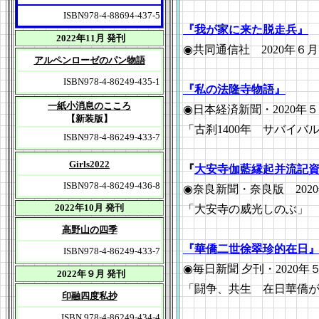
ISBN978-4-88694-437-5
『我が家に来た脱走兵』
2022年11月 発刊
◉共同通信社 2020年６
アルペンローゼのパン物語
ISBN978-4-86249-435-1
『私の法隆寺物語』
一紙小消息のこころ
◉日本経済新聞・2020年
【新装版】
「古刹1400年 サバイバ
ISBN978-4-86249-433-7
Girls2022
『
大安寺伽藍縁起并流記
ISBN978-4-86249-436-8
◉奈良新聞・奈良版 202
2022年10月 発刊
「大安寺の威光しのぶ」
高野山の四季
『華僑二世徐翠珍的在日
ISBN978-4-86249-433-7
◉毎日新聞 夕刊・2020
2022年９月 発刊
「闘争、共生 在日華僑
印融四度私抄
ISBN 978-4-86249-434-4