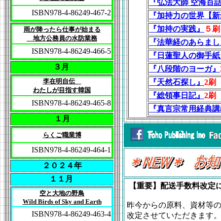
『弘法大師 空海百
ISBN978-4-86249-467-2
『加持力の世界【新
『加持の実践』
５刷
雨が降ったら仕事が始まる
地方公務員の水防業務
『法華経のあらまし
ISBN978-4-86249-466-5
『日蓮聖人の御手紙
３月
『八段階のヨーガ』
李在明自伝
『天然石探し』
2刷
わたしが目指す韓国
『総領事日記』
2刷
ISBN978-4-86249-465-8
『真言宗常用経典講
１月
らくご職業博
ISBN978-4-86249-464-1
２０２４年
１１月
【重要】配送手数料改定に関
空と大地の野鳥
Wild Birds of Sky and Earth
昨今からの原料、資材等
ISBN978-4-86249-463-4
改定させていただきます