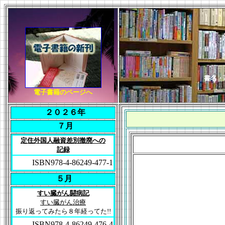
書名
電子書籍のページへ
２０２６年
７月
定住外国人融資差別撤廃への
記録
ISBN978-4-86249-477-1
５月
すい臓がん闘病記
すい臓がん治療
振り返ってみたら８年経ってた!!
ISBN978-4-86249-476-4