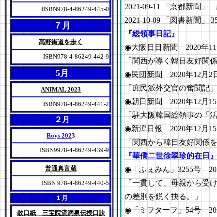
2021-09-11 「京都新聞
IISBN978-4-86249-445-0
2021-10-09 「図書新
７月
『
総領事日記』
高野街道を歩く
◉大阪日日新聞 2020年1
ISBN978-4-86249-442-9
「関西が導く韓日友好関
5月
◉民団新聞 2020年12月
「庶民派外交官の奮闘記
ANIMAL 2023
◉朝日新聞 2020年12月1
ISBN978-4-86249-441-2
「駐大阪韓国総領事の「
２月
◉新潟日報 2020年12月1
Boys 202
3
「関西から韓日友好関係
ISBN9978-4-86249-439-9
『華僑二世徐翠珍的在日
普通真言蔵
◉「ふぇみん」3255号 2
「一貫して、母親から受
ISBN 978-4-86249-440-5
の差別を鋭く抉る。」
１月
◉「ミフターフ」54号 20
散口紙 三宝院流洞泉伝授口訣