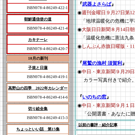
『
武器よさらば
』
ISBN978-4-86249-422-1
◉
週刊金曜日９月27日第1
朝鮮通信使の道
「地球温暖化の危機に平
ISBN978-4-86249-421-4
◉
大阪日日新聞８月14日
「温暖化危機に憲法九条
カキナーレ
◉
しんぶん赤旗日曜版・11
ISBN978-4-86249-420-7
10月の新刊
『
尾鷲の漁村 須賀利
』
子規と日蓮
◉
中日・東京新聞９月29
ISBN978-4-86249-419-1
カラー写真付きで紹介
高野山の四季 2022年カレンダー
『
いのちの窓
』
ISBN978-4-86249-414-6
◉
中日・東京新聞９月１日
切り絵全集
「公開選書・あなたに贈
ISBN978-4-86249-415-3
以前の書評・紹介記事
ちょっといい話 第15集