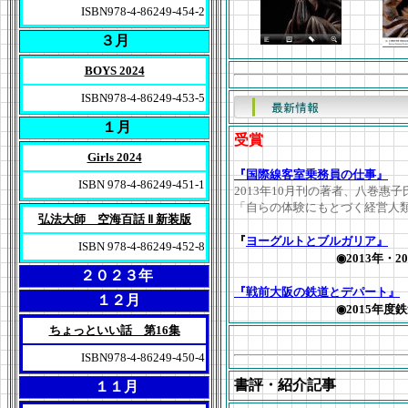
ISBN978-4-86249-454-2
３月
BOYS 2024
ISBN978-4-86249-453-5
１月
受賞
Girls 2024
『国際線客室乗務員の仕事』
ISBN 978-4-86249-451-1
2013年10月刊の著者、八巻惠子
「自らの体験にもとづく経営人
弘法大師 空海百話 Ⅱ 新装版
『
ヨーグルトとブルガリア』
ISBN 978-4-86249-452-8
◉2013年・
２０２３年
『戦前大阪の鉄道とデパート』
１２月
◉2015年
ちょっといい話 第16集
ISBN978-4-86249-450-4
書評・紹介記事
１１月