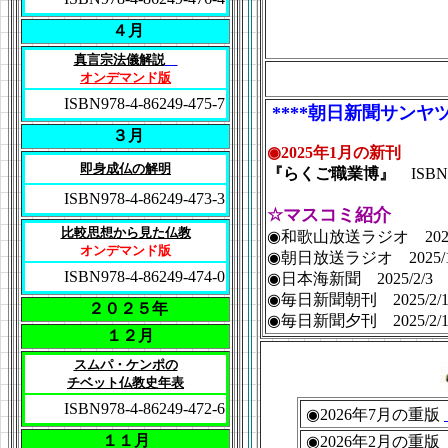
４月
真言宗法儀解説
オンデマンド版
ISBN978-4-86249-475-7
****朝日新聞サンヤツ7
３月
◉2025年1月の新刊
即身成仏の解明
『らくご職業博』
ISBN
ISBN978-4-86249-473-3
☆マスコミ紹介
比較思想から見た仏教
◉和歌山放送ラジオ 202
オンデマンド版
◉朝日放送ラジオ 2025
ISBN978-4-86249-474-0
◉日本海新聞 2025/2/3
◉毎日新聞朝刊 2025/2/1
２０２５年
◉毎日新聞夕刊 2025/2/
１２月
スムパ・ケンポの
チベット仏教史年表
ISBN978-4-86249-472-6
◉2026年7月の重版
１１月
◉2026年2月の重版