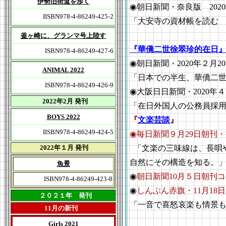
伊勢旧街道を歩く
◉朝日新聞・奈良版 202
IISBN978-4-86249-425-2
「大安寺の資材帳を読む
釜ヶ崎に、グランマ号上陸す
『華僑二世徐翠珍的在日
ISBN978-4-86249-427-6
◉朝日新聞・2020年２月2
ANIMAL 2022
「日本での半生、華僑二
ISBN978-4-86249-426-9
◉大阪日日新聞・2020年
2022年2月 発刊
「在日外国人の公務員採用
BOYS 2022
『
文楽芸談
』
IISBN978-4-86249-424-5
◉毎日新聞９月29日朝刊
2022年１月 発刊
「文楽の三味線は、長唄
自然にその構造を知る。
魚景
◉
朝日新聞10月５日朝刊
ISBN978-4-86249-423-8
◉
しんぶん赤旗・11月18
２０２１年 発刊
「一音で喜怒哀楽も情景
11月の新刊
Girls 2021