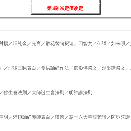
第6刷 ※定価改定
對揚／唱礼金／光言／散花替句釈迦／四智梵／仏讃／如来唄／
則／理諏三昧表白／曼供誦経作法／御影供祭文／涅槃講祭文／
／佛生會法則／大師誕生會法則／明神講法則
明／灌頂誦経導師表白／嘆徳／慧十六大菩薩梵讃／阿弥陀讃