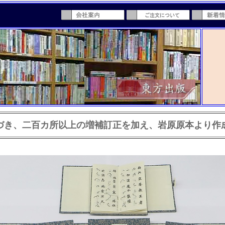
づき、二百カ所以上の増補訂正を加え、岩原原本より作