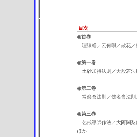
目次
◉首巻
理諏経／云何唄／散花／
◉第一巻
土砂加持法則／大般若法
◉第二巻
常楽會法則／佛名會法則
◉第三巻
乞戒導師作法／大阿闍梨声
ほか