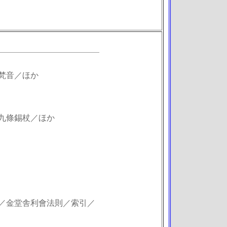
梵音／ほか
九條錫杖／ほか
／金堂舎利會法則／索引／